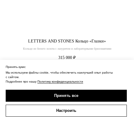
LETTERS AND STONES Кольцо «Глазки»
Кольцо из белого золота с лазуритом и лабораторными бриллиантами
315 000
₽
Нет в наличии
Принять кукис
Мы используем файлы cookie, чтобы обеспечить наилучший опыт работы
Купить
с сайтом.
Подробнее про нашу
Политику конфиденциальности
Принять все
Настроить
О нас
Контакты
Политика конфиденциальности
Оферта
Доставка