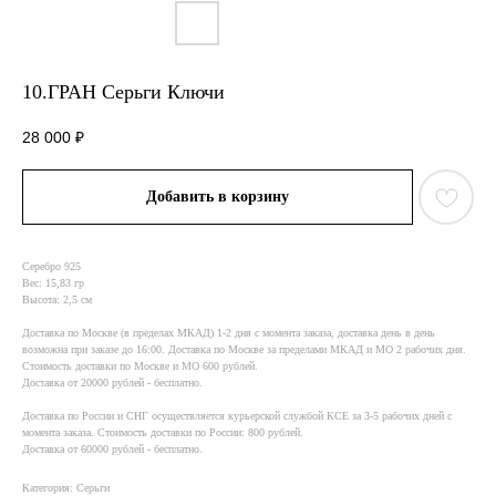
10.ГРАН Серьги Ключи
28 000
₽
Добавить в корзину
Серебро 925
Вес: 15,83 гр
Высота: 2,5 см
Доставка по Москве (в пределах МКАД) 1-2 дня с момента заказа, доставка день в день
возможна при заказе до 16:00. Доставка по Москве за пределами МКАД и МО 2 рабочих дня.
Стоимость доставки по Москве и МО 600 рублей.
Доставка от 20000 рублей - бесплатно.
Доставка по России и СНГ осуществляется курьерской службой КСE за 3-5 рабочих дней с
момента заказа. Стоимость доставки по России: 800 рублей.
Доставка от 60000 рублей - бесплатно.
Категория: Серьги