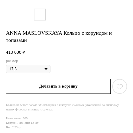
ANNA MASLOVSKAYA Кольцо с корундом и
топазами
410 000
₽
размер
Добавить в корзину
Кольцо из белого золота 585 находится в шкатулке из оникса, упакованной по японскому
методу фуросики в платок из хлопка.
Белое золото 585
Корунд 1 шт/Топаз 12 шт
Вес: 2,79 гр