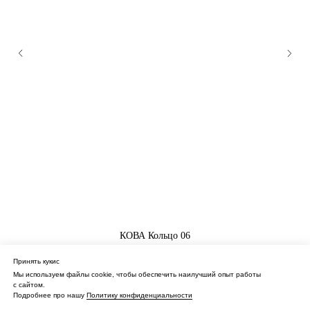
КОВА Кольцо 06
Кольцо из желтого золота с бриллиантами
Принять кукис
85 000
₽
Мы используем файлы cookie, чтобы обеспечить наилучший опыт работы
с сайтом.
Подробнее про нашу
Политику конфиденциальности
Купить