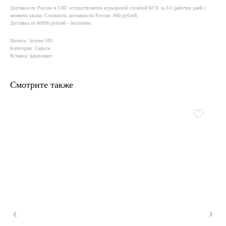
Доставка по России и СНГ осуществляется курьерской службой КСE за 3-5 рабочих дней с
момента заказа. Стоимость доставки по России: 800 рублей.
Доставка от 60000 рублей - бесплатно.
Металл: Золото 585
Категория: Серьги
Вставка: Бриллиант
Смотрите также