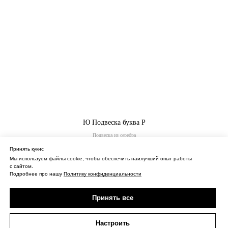
Ю Подвеска буква Р
Подвеска из серебра
41 500
Принять кукис
₽
/
1 шт
Мы используем файлы cookie, чтобы обеспечить наилучший опыт работы
с сайтом.
Купить
Подробнее про нашу
Политику конфиденциальности
Принять все
Настроить