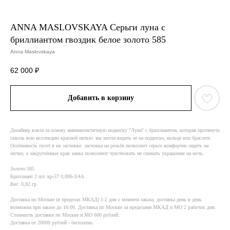
ANNA MASLOVSKAYA Серьги луна с
бриллиантом гвоздик белое золото 585
Anna Maslovskaya
62 000
₽
Добавить в корзину
Дизайнер взяла за основу минималистичную подвеску "Луна" с бриллиантом, которая протянута
сквозь всю коллекцию красной нитью: вы могли видеть ее на подвеске, кольце или браслете.
Особенность пусет в их застежке: застежка на резьбе позволяет серьге комфортно сидеть на
мочке, а закруглённые края замка позволяют чувствовать не снимать украшение на ночь.
Золото 585
Бриллиант 2 шт. кр-57 0,006-3/4А
Вес: 0,82 гр
Доставка по Москве (в пределах МКАД) 1-2 дня с момента заказа, доставка день в день
возможна при заказе до 16:00. Доставка по Москве за пределами МКАД и МО 2 рабочих дня.
Стоимость доставки по Москве и МО 600 рублей.
Доставка от 20000 рублей - бесплатно.