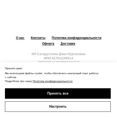
О нас
Контакты
Политика конфиденциальности
Оферта
Доставка
ИП Сагидуллина Дина Нургизовна
ИНН 027611196514
ОГРНИП 313028000102242
Принять кукис
Наверх
Мы используем файлы cookie, чтобы обеспечить наилучший опыт работы
с сайтом.
Подробнее про нашу
Политику конфиденциальности
Принять все
Настроить