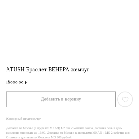
ATUSH Браслет ВЕНЕРА жемчуг
18000,00
₽
Добавить в корзину
Ювелирный сплав/жемчуг
Доставка по Москве (в пределах МКАД) 1-2 дня с момента заказа, доставка день в день
возможна при заказе до 16:00. Доставка по Москве за пределами МКАД и МО 2 рабочих дня.
Стоимость доставки по Москве и МО 600 рублей.