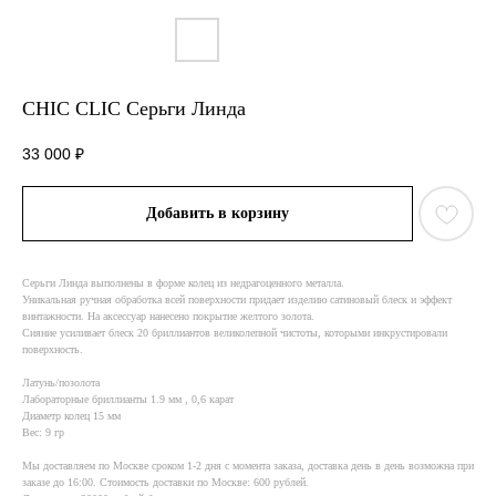
CHIC CLIC Серьги Линда
33 000
₽
Добавить в корзину
Серьги Линда выполнены в форме колец из недрагоценного металла.
Уникальная ручная обработка всей поверхности придает изделию сатиновый блеск и эффект
винтажности. На аксессуар нанесено покрытие желтого золота.
Сияние усиливает блеск 20 бриллиантов великолепной чистоты, которыми инкрустировали
поверхность.
Латунь/позолота
Лабораторные бриллианты 1.9 мм , 0,6 карат
Диаметр колец 15 мм
Вес: 9 гр
Мы доставляем по Москве сроком 1-2 дня с момента заказа, доставка день в день возможна при
заказе до 16:00. Стоимость доставки по Москве: 600 рублей.