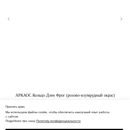
АРКАОС Кольцо Дзен Фрог (розово-изумрудный окрас)
Кольцо из титана
Принять кукис
98 000
₽
Мы используем файлы cookie, чтобы обеспечить наилучший опыт работы
с сайтом.
Подробнее про нашу
Политику конфиденциальности
Купить