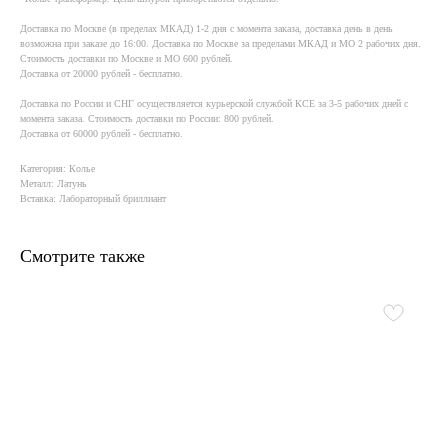
Доставка по Москве (в пределах МКАД) 1-2 дня с момента заказа, доставка день в день
возможна при заказе до 16:00. Доставка по Москве за пределами МКАД и МО 2 рабочих дня.
Стоимость доставки по Москве и МО 600 рублей.
Доставка от 20000 рублей - бесплатно.
Доставка по России и СНГ осуществляется курьерской службой КСE за 3-5 рабочих дней с
момента заказа. Стоимость доставки по России: 800 рублей.
Доставка от 60000 рублей - бесплатно.
Категория: Колье
Металл: Латунь
Вставка: Лабораторный бриллиант
Смотрите также