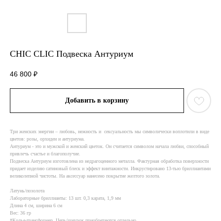
CHIC CLIC Подвеска Антуриум
46 800
₽
Добавить в корзину
Три женских энергии – любовь, нежность и сексуальность мы символически воплотили в виде
цветов: розы, орхидеи и антуриума.
Антуриум - это и мужской и женский цветок. Он считается символом начала любви, способный
привлечь счастье и благополучие.
Подвеска Антуриум изготовлена из недрагоценного металла. Фактурная обработка поверхности
придает изделию сатиновый блеск и эффект винтажности. Инкрустировано 13-тью бриллиантами
великолепной чистоты. На аксессуар нанесено покрытие желтого золота.
Латунь/позолота
Лабораторные бриллианты: 13 шт. 0,3 карата, 1,9 мм
Длина 4 см, ширина 6 см
Вес: 36 гр
*Колье-трансформер. Цепь/шнурок приобретаются отдельно.