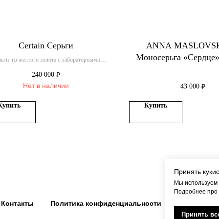
Certain Серьги
ANNA MASLOVS
Моносерьга «Сердце»
ьги из желтого золота с лабораторными
бриллиантами из желто
бриллиантами
240 000
₽
Нет в наличии
43 000
₽
Купить
Купить
Принять куки
Мы используем 
Подробнее про
Контакты
Политика конфиденциальности
Оферта
Принять вс