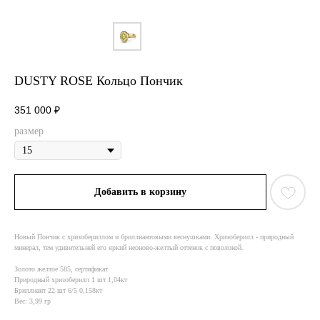
DUSTY ROSE Кольцо Пончик
351 000
₽
размер
Добавить в корзину
Новый Пончик с хризобериллом и бриллиантовыми веснушками. Хризоберилл - природный
минерал, тем удивительней его яркий неоново-желтый оттенок с поволокой.
Золото желтое 585, сертификат
Природный хризоберилл 1 шт 1,04кт
Бриллиант 22 шт 6/5 0,158кт
Вес: 3,99 гр