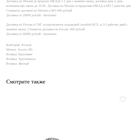
Доставка по Москве (в пределах МКАД) 1-2 дня с момента заказа, доставка день в день
возможна при заказе до 16:00. Доставка по Москве за пределами МКАД и МО 2 рабочих дня.
Стоимость доставки по Москве и МО 600 рублей.
Доставка от 20000 рублей - бесплатно.
Доставка по России и СНГ осуществляется курьерской службой КСE за 3-5 рабочих дней с
момента заказа. Стоимость доставки по России: 800 рублей.
Доставка от 60000 рублей - бесплатно.
Категория: Кольцо
Металл: Золото 585
Вставка: Бриллиант
Вставка: Хризоберилл
Вставка: Желтый
Смотрите также