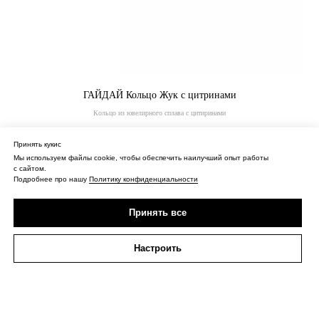
ГАЙДАЙ Кольцо Жук с цитринами
Кольцо из ювелирного сплава с цитиринами
77 400
₽
Принять кукис
Мы используем файлы cookie, чтобы обеспечить наилучший опыт работы
Купить
с сайтом.
Подробнее про нашу
Политику конфиденциальности
Принять все
Настроить
О нас
Контакты
Политика конфиденциальности
Оферта
Доставка
ИП Сагидуллина Дина Нургизовна