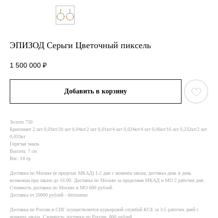
ЭПИЗОД Серьги Цветочный пиксель
1 500 000
₽
Добавить в корзину
Золото 750
Бриллиант 2 шт 0,03кт/20 шт 0,04кт/2 шт 0,01кт/4 шт 0,024кт/4 шт 0,06кт/16 шт 0,232кт/2 шт
0,033кт
Горячая эмаль
Высота: 7 см
Вес: 14 гр
Доставка по Москве (в пределах МКАД) 1-2 дня с момента заказа, доставка день в день
возможна при заказе до 16:00. Доставка по Москве за пределами МКАД и МО 2 рабочих дня.
Стоимость доставки по Москве и МО 600 рублей.
Доставка от 20000 рублей - бесплатно.
Доставка по России и СНГ осуществляется курьерской службой КСE за 3-5 рабочих дней с
момента заказа. Стоимость доставки по России: 800 рублей.