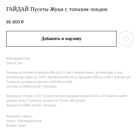
ГАЙДАЙ Пусеты Жуки с топазом лондон
85 800
₽
Добавить в корзину
Ювелирный сплав
Топаз 3,21кт
Доставка по Москве (в пределах МКАД) 1-2 дня с момента заказа, доставка день в день
возможна при заказе до 16:00. Доставка по Москве за пределами МКАД и МО 2 рабочих дня.
Стоимость доставки по Москве и МО 600 рублей.
Доставка от 20000 рублей - бесплатно.
Доставка по России и СНГ осуществляется курьерской службой КСE за 3-5 рабочих дней с
момента заказа. Стоимость доставки по России: 800 рублей.
Доставка от 60000 рублей - бесплатно.
Категория: Серьги
Металл: Ювелирный сплав
Вставка: Топаз