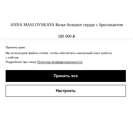
ANNA MASLOVSKAYA Колье большое сердце с бриллиантом
180 000
₽
Принять кукис
Купить
Мы используем файлы cookie, чтобы обеспечить наилучший опыт работы
с сайтом.
Подробнее про нашу
Политику конфиденциальности
Принять все
Настроить
О нас
Контакты
Политика конфиденциальности
Оферта
Доставка
ИП Сагидуллина Дина Нургизовна
ИНН 027611196514
ОГРНИП 313028000102242