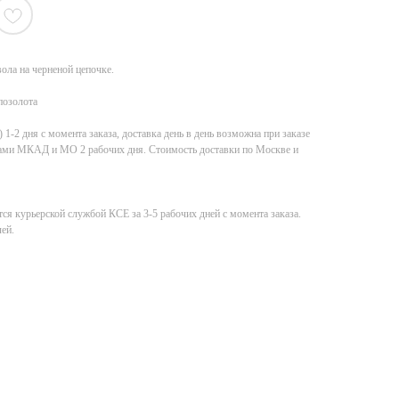
вола на черненой цепочке.
позолота
-2 дня с момента заказа, доставка день в день возможна при заказе
елами МКАД и МО 2 рабочих дня. Стоимость доставки по Москве и
ся курьерской службой КСE за 3-5 рабочих дней с момента заказа.
ей.