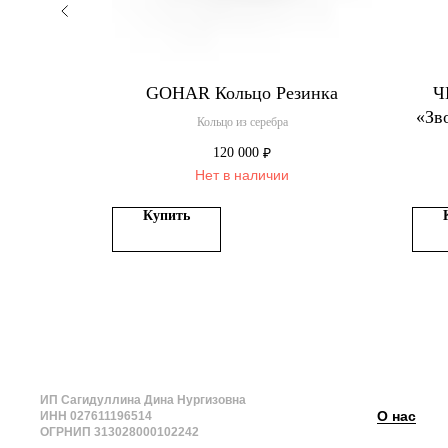
тка
GOHAR Кольцо Резинка
Ч
«Зв
размер 14
Кольцо из серебра
120 000
₽
Нет в наличии
Купить
ИП Сагидуллина Дина Нургизовна
О нас
ИНН 027611196514
ОГРНИП 313028000102242