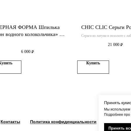
ЕРНАЯ ФОРМА Шпилька
CHIC CLIC Серьги Ро
он водного колокольчика» из
Серьги из латуни в позолоте с л
бронзы с серебрением
бриллиантами
21 000
₽
6 000
₽
Купить
Купить
Принять куки
Мы используем 
Подробнее про
Контакты
Политика конфиденциальности
Оферта
Принять вс