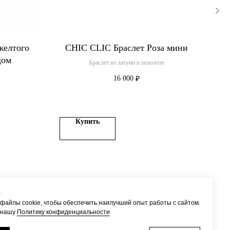
желтого
CHIC CLIC Браслет Роза мини
ATU
дом
Браслет из латуни в позолоте
16 000
₽
Купить
с
файлы cookie, чтобы обеспечить наилучший опыт работы с сайтом.
 нашу
Политику конфиденциальности
Доставка
Наверх