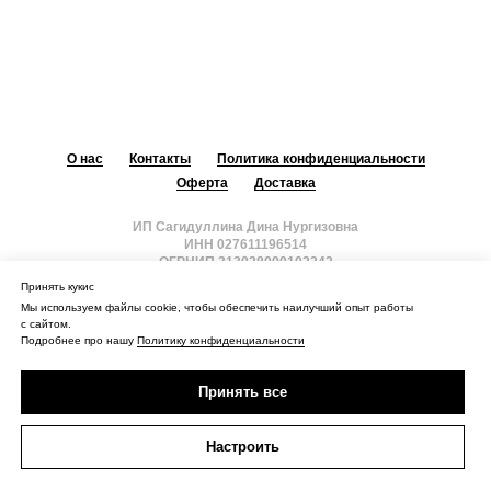
О нас
Контакты
Политика конфиденциальности
Оферта
Доставка
ИП Сагидуллина Дина Нургизовна
ИНН 027611196514
ОГРНИП 313028000102242
Принять кукис
Наверх
Мы используем файлы cookie, чтобы обеспечить наилучший опыт работы
с сайтом.
Подробнее про нашу
Политику конфиденциальности
Принять все
Настроить