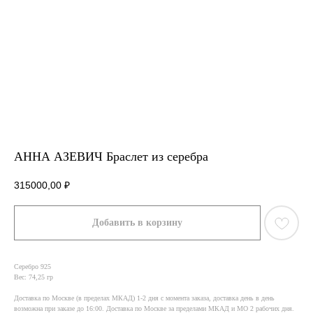
АННА АЗЕВИЧ Браслет из серебра
315000,00
₽
Добавить в корзину
Серебро 925
Вес: 74,25 гр
Доставка по Москве (в пределах МКАД) 1-2 дня с момента заказа, доставка день в день
возможна при заказе до 16:00. Доставка по Москве за пределами МКАД и МО 2 рабочих дня.