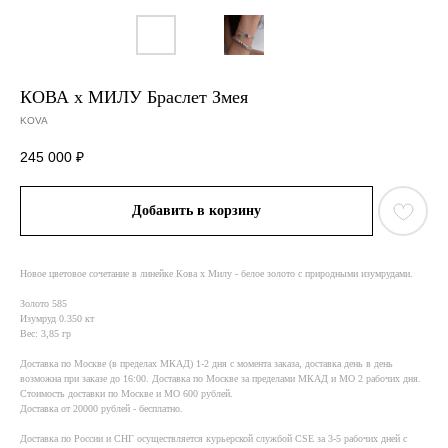
КОВА x МИЛУ Браслет Змея
KOVA
245 000
₽
Добавить в корзину
Новое цветовое сочетание в линейке Кова х Милу - белое золото с природными изумрудами.
Золото 585
Изумруд 0.350 кт
Вес: 3,85 гр
Доставка по Москве (в пределах МКАД) 1-2 дня с момента заказа, доставка день в день
возможна при заказе до 16:00. Доставка по Москве за пределами МКАД и МО 2 рабочих дня.
Стоимость доставки по Москве и МО 600 рублей.
Доставка от 20000 рублей - бесплатно.
Доставка по России и СНГ осуществляется курьерской службой CSE за 3-5 рабочих дней с