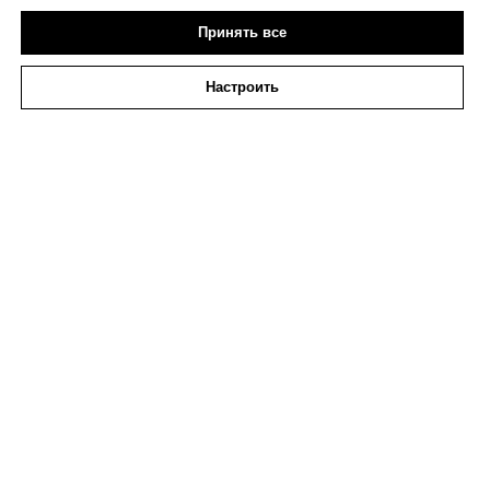
Принять все
Настроить
ГАЙДАЙ Пусеты Жуки со шпинелью
Пусеты из ювелирного сплава со шпинелью
84 400
₽
Купить