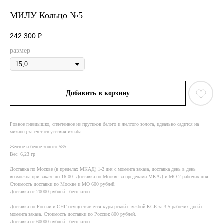
МИЛУ Кольцо №5
242 300
₽
размер
Добавить в корзину
Ровное гнездышко, сплетенное из прутиков белого и желтого золота, идеально садится на
мизинец за счет отсутствия изгиба.
Желтое и белое золото 585
Вес: 6,23 гр
Доставка по Москве (в пределах МКАД) 1-2 дня с момента заказа, доставка день в день
возможна при заказе до 16:00. Доставка по Москве за пределами МКАД и МО 2 рабочих дня.
Стоимость доставки по Москве и МО 600 рублей.
Доставка от 20000 рублей - бесплатно.
Доставка по России и СНГ осуществляется курьерской службой КСE за 3-5 рабочих дней с
момента заказа. Стоимость доставки по России: 800 рублей.
Доставка от 60000 рублей - бесплатно.