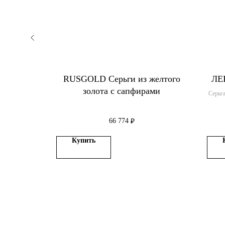
так
RUSGOLD Серьги из желтого
ЛЕ
золота с сапфирами
той
Серьг
66 774
₽
Купить