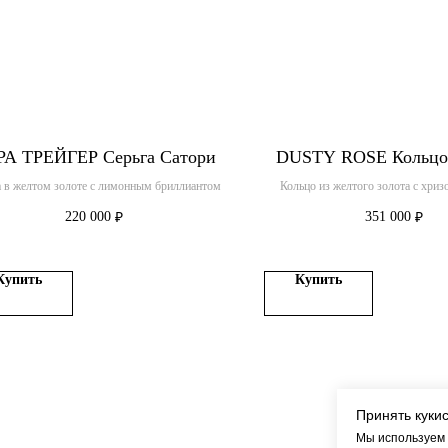
РА ТРЕЙГЕР Серьга Сатори
DUSTY ROSE Кольцо
а в желтом золоте с лимонным бриллиантом
Кольцо из желтого золота с хри
бриллиантами
220 000
351 000
₽
₽
Купить
Купить
Принять куки
Мы используем 