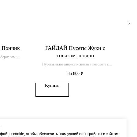
 Пончик
ГАЙДАЙ Пусеты Жуки с
топазом лондон
зобериллом и
К
Пусеты из ювелирного сплава в позолоте с
топазами
85 800
₽
Купить
с
файлы cookie, чтобы обеспечить наилучший опыт работы с сайтом.