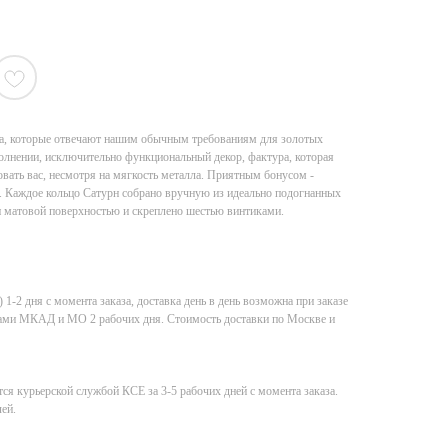
бра, которые отвечают нашим обычным требованиям для золотых
полнении, исключительно функциональный декор, фактура, которая
ать вас, несмотря на мягкость металла. Приятным бонусом -
х. Каждое кольцо Сатурн собрано вручную из идеально подогнанных
 и матовой поверхностью и скреплено шестью винтиками.
-2 дня с момента заказа, доставка день в день возможна при заказе
елами МКАД и МО 2 рабочих дня. Стоимость доставки по Москве и
ся курьерской службой КСE за 3-5 рабочих дней с момента заказа.
ей.