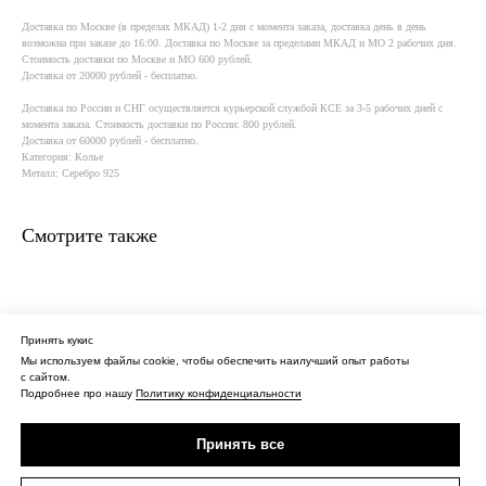
Доставка по Москве (в пределах МКАД) 1-2 дня с момента заказа, доставка день в день
возможна при заказе до 16:00. Доставка по Москве за пределами МКАД и МО 2 рабочих дня.
Стоимость доставки по Москве и МО 600 рублей.
Доставка от 20000 рублей - бесплатно.
Доставка по России и СНГ осуществляется курьерской службой КСE за 3-5 рабочих дней с
момента заказа. Стоимость доставки по России: 800 рублей.
Доставка от 60000 рублей - бесплатно.
Категория: Колье
Металл: Серебро 925
Смотрите также
Принять кукис
Мы используем файлы cookie, чтобы обеспечить наилучший опыт работы
с сайтом.
О нас
Контакты
Политика конфиденциальности
Подробнее про нашу
Политику конфиденциальности
Оферта
Доставка
Принять все
ИП Сагидуллина Дина Нургизовна
ИНН 027611196514
ОГРНИП 313028000102242