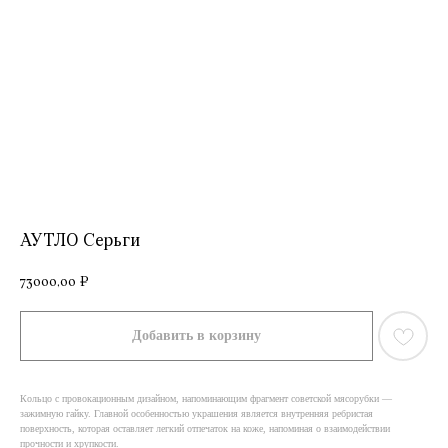
АУТЛО Серьги
73000,00
₽
Добавить в корзину
Кольцо с провокационным дизайном, напоминающим фрагмент советской мясорубки —
зажимную гайку. Главной особенностью украшения является внутренняя ребристая
поверхность, которая оставляет легкий отпечаток на коже, напоминая о взаимодействии
прочности и хрупкости.