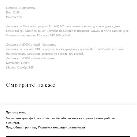
Серебро 925/позолота
Вес: 12,68 гр
Высота 2 см
Доставка по Москве (в пределах МКАД) 1-2 дня с момента заказа, доставка день в день
возможна при заказе до 16:00. Доставка по Москве за пределами МКАД и МО 2 рабочих дня.
Стоимость доставки по Москве и МО 600 рублей.
Доставка от 20000 рублей - бесплатно.
Доставка по России и СНГ осуществляется курьерской службой КСE за 3-5 рабочих дней с
момента заказа. Стоимость доставки по России: 800 рублей.
Доставка от 60000 рублей - бесплатно.
Категория: Серьги
Металл: Серебро 925
Смотрите также
Принять кукис
Мы используем файлы cookie, чтобы обеспечить наилучший опыт работы
с сайтом.
О нас
Контакты
Политика конфиденциальности
Оферта
Подробнее про нашу
Политику конфиденциальности
Доставка