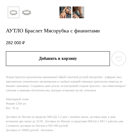
АУТЛО Браслет Мясорубка с фианитами
282 000
₽
Добавить в корзину
Форма браслета вдохновлена прижимной гайкой советской ручной мясорубки - референс был
максимально уважительно процитирован и сдобрен порцией сияющих кристаллов (никогда не
бывают лишними). Сохранили даже резьбу на внутренней стороне браслета - она символизирует
события и внешние обстоятельства, которые оставляют на нас отпечаток.
Ювелирный сплав
Фианит 1260 шт
Вес: 59 гр
Доставка по Москве (в пределах МКАД) 1-2 дня с момента заказа, доставка день в день
возможна при заказе до 16:00. Доставка по Москве за пределами МКАД и МО 2 рабочих дня.
Стоимость доставки по Москве и МО 600 рублей.
Доставка от 20000 рублей - бесплатно.