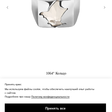
1064° Кольцо
Кольцо из серебра с горным хрусталем
Принять кукис
16 000
₽
Мы используем файлы cookie, чтобы обеспечить наилучший опыт работы
с сайтом.
Купить
Подробнее про нашу
Политику конфиденциальности
Принять все