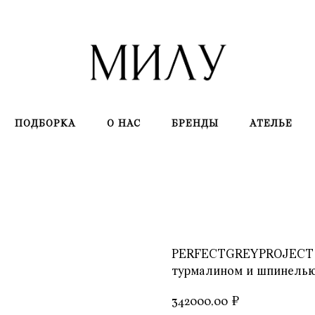
ПОДБОРКА
О НАС
БРЕНДЫ
АТЕЛЬЕ
PERFECTGREYPROJECT x
турмалином и шпинель
342000,00
₽