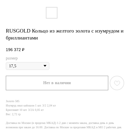
RUSGOLD Кольцо из желтого золота с изумрудом и
бриллиантами
196 372
₽
размер
Нет в наличии
Золото 585
Изумруд овал кабошон 1 шт. 3/2 2,04 кт
Бриллиант 10 шт. 3/2А 0,05 кт
Вес: 2,72 гр
Доставка по Москве (в пределах МКАД) 1-2 дня с момента заказа, доставка день в день
возможна при заказе до 16:00. Доставка по Москве за пределами МКАД и МО 2 рабочих дня.