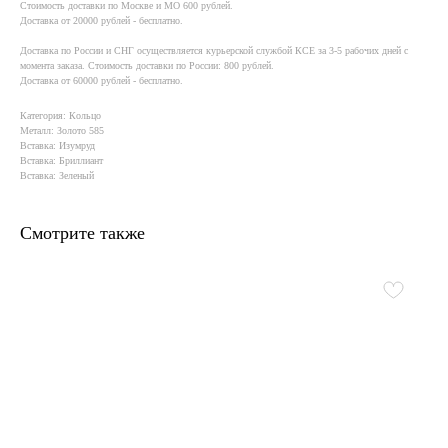
Стоимость доставки по Москве и МО 600 рублей.
Доставка от 20000 рублей - бесплатно.
Доставка по России и СНГ осуществляется курьерской службой КСE за 3-5 рабочих дней с
момента заказа. Стоимость доставки по России: 800 рублей.
Доставка от 60000 рублей - бесплатно.
Категория: Кольцо
Металл: Золото 585
Вставка: Изумруд
Вставка: Бриллиант
Вставка: Зеленый
Смотрите также