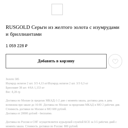
RUSGOLD Серьги из желтого золота с изумрудами
и бриллиантами
1 059 228
₽
Добавить в корзину
Золото 585
Изумруд октагон 2 шт. 3/3 4,13 кт/Изумруд октагон 2 шт. 3/3 0,3 кт
Бриллиант 38 шт. 4/6А 1,153 кт
Вес: 8,28 гр
Доставка по Москве (в пределах МКАД) 1-2 дня с момента заказа, доставка день в день
возможна при заказе до 16:00. Доставка по Москве за пределами МКАД и МО 2 рабочих дня.
Стоимость доставки по Москве и МО 600 рублей.
Доставка от 20000 рублей - бесплатно.
Доставка по России и СНГ осуществляется курьерской службой КСE за 3-5 рабочих дней с
момента заказа. Стоимость доставки по России: 800 рублей.