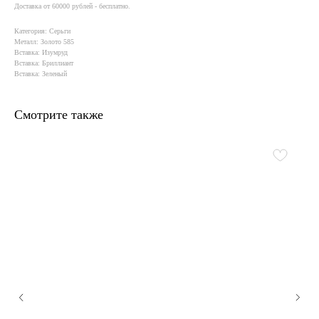
Доставка от 60000 рублей - бесплатно.
Категория: Серьги
Металл: Золото 585
Вставка: Изумруд
Вставка: Бриллиант
Вставка: Зеленый
Смотрите также