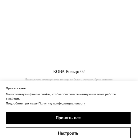
КОВА Кольцо 02
Незамкнутое геометричное кольцо из белого золота с бриллиантами
85 000
₽
Принять кукис
Мы используем файлы cookie, чтобы обеспечить наилучший опыт работы
с сайтом.
Купить
Подробнее про нашу
Политику конфиденциальности
Принять все
Настроить