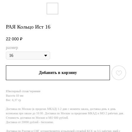
РАЯ Кольцо Ист 16
22 000
₽
размер
Добавить в корзину
Ювелирный сплав/чернение
Высота 18 мм
Вес: 6,37 гр
Доставка по Москве (в пределах МКАД) 1-2 дня с момента заказа, доставка день в день
возможна при заказе до 16:00. Доставка по Москве за пределами МКАД и МО 2 рабочих дня.
Стоимость доставки по Москве и МО 600 рублей.
Доставка от 20000 рублей - бесплатно.
Доставка по России и СНГ осуществляется курьерской службой КСE за 3-5 рабочих дней с