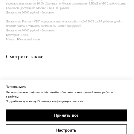
возможна при заказе до 16:00. Доставка по Москве за пределами МКАД и МО 2 рабочих дня.
Стоимость доставки по Москве и МО 600 рублей.
Доставка от 20000 рублей - бесплатно.
Доставка по России и СНГ осуществляется курьерской службой КСE за 3-5 рабочих дней с
момента заказа. Стоимость доставки по России: 800 рублей.
Доставка от 60000 рублей - бесплатно.
Категория: Колье
Металл: Ювелирный сплав
Смотрите также
Принять кукис
Мы используем файлы cookie, чтобы обеспечить наилучший опыт работы
О нас
Контакты
Политика конфиденциальности
с сайтом.
Подробнее про нашу
Политику конфиденциальности
Оферта
Доставка
ИП Сагидуллина Дина Нургизовна
Принять все
ИНН 027611196514
ОГРНИП 313028000102242
Настроить