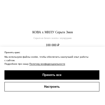
КОВА х МИЛУ Серьги Змея
Серьги из белого золота с изумрудами
100 000
₽
Нет в наличии
Принять кукис
Мы используем файлы cookie, чтобы обеспечить наилучший опыт работы
Купить
с сайтом.
Подробнее про нашу
Политику конфиденциальности
Принять все
Настроить
О нас
Контакты
Политика конфиденциальности
Оферта
Доставка