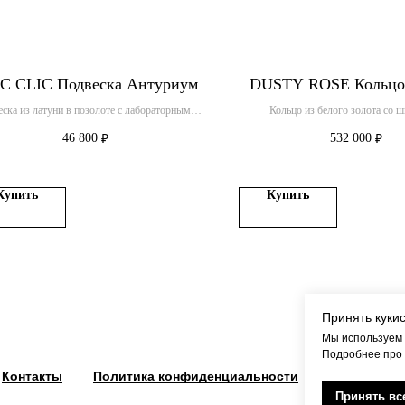
C CLIC Подвеска Антуриум
DUSTY ROSE Кольцо
ска из латуни в позолоте с лабораторными
Кольцо из белого золота со 
бриллиантами
46 800
532 000
₽
₽
Купить
Купить
Принять куки
Мы используем 
Подробнее про
Контакты
Политика конфиденциальности
Оферта
Принять вс