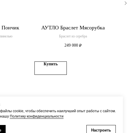
 Пончик
АУТЛО Браслет Мясорубка
шпинелью
Браслет из серебра
П
249 000
₽
Купить
с
файлы cookie, чтобы обеспечить наилучший опыт работы с сайтом.
 нашу
Политику конфиденциальности
Доставка
Наверх
е
Настроить