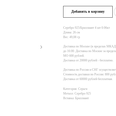
Добавить в корзину
Серебро 925/Бриллиант 4 шт 0.06кт
Длина: 26 см
Вес: 49,08 гр
Доставка по Москве (в пределах МКАД) 1
до 16:00. Доставка по Москве за пред
МО 600 рублей.
Доставка от 20000 рублей - бесплатно.
Доставка по России и СНГ осуществляет
Стоимость доставки по России: 800 рубл
Доставка от 60000 рублей бесплатная.
Категория: Серьги
Металл: Серебро 925
Вставка: Бриллиант