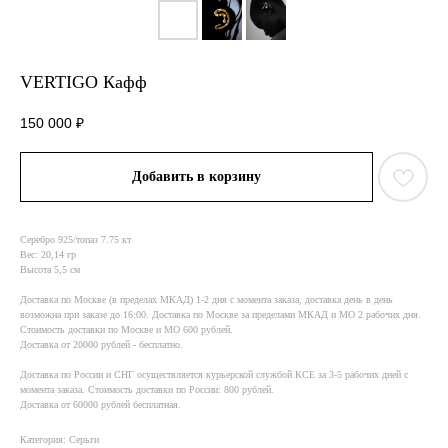
VERTIGO Кафф
150 000
₽
Добавить в корзину
Серебро 925/топаз 7.75 кт
Вес: 20,14 гр
Высота 5,5 см
Доставка по Москве (в пределах МКАД) 1-2 дня с момента заказа, доставка день в день
возможна при заказе до 16:00. Доставка по Москве за пределами МКАД и МО 2 рабочих дня.
Стоимость доставки по Москве и МО 600 рублей.
Доставка от 20000 рублей - бесплатно.
Доставка по России и СНГ осуществляется курьерской службой КСE за 3-5 рабочих дней с
момента заказа. Стоимость доставки по России: 800 рублей.
Доставка от 60000 рублей бесплатная.
Категория: Серьги