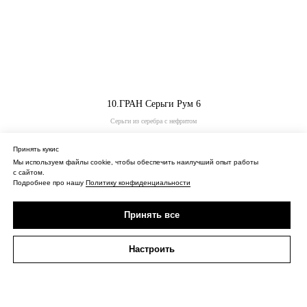
10.ГРАН Серьги Рум 6
Серьги из серебра с нефритом
56 000
₽
Принять кукис
Мы используем файлы cookie, чтобы обеспечить наилучший опыт работы
Купить
с сайтом.
Подробнее про нашу
Политику конфиденциальности
Принять все
Настроить
О нас
Контакты
Политика конфиденциальности
Оферта
Доставка